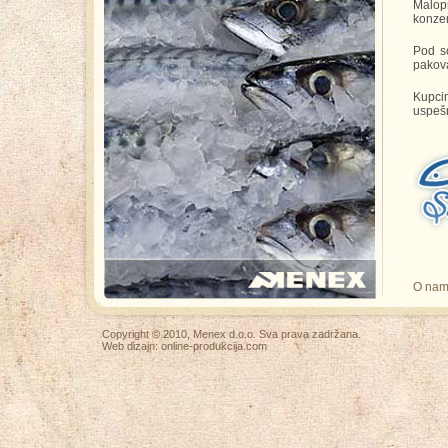
Malop
konzer
Pod s
pakova
Kupci
uspešn
O na
Copyright © 2010, Menex d.o.o. Sva prava zadržana.
Web dizajn:
online-produkcija.com